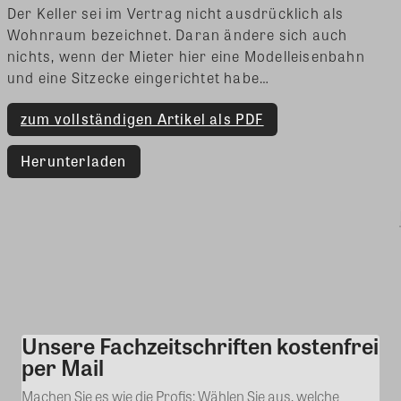
Der Keller sei im Vertrag nicht ausdrücklich als
Wohnraum bezeichnet. Daran ändere sich auch
nichts, wenn der Mieter hier eine Modelleisenbahn
und eine Sitzecke eingerichtet habe…
zum vollständigen Artikel als PDF
Herunterladen
Unsere Fachzeitschriften kostenfrei
Kommentar
per Mail
Machen Sie es wie die Profis: Wählen Sie aus, welche