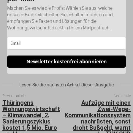
Machen Sie es wie die Profis: Wählen Sie aus, welche
unserer Fachzeitschriften Sie erhalten möchten und
empfangen Sie Fakten und Lösungen für die
Wohnungswirtschaft direkt in Ihrem Mailpostfach.
Newsletter kostenfrei abonnieren
Lesen Sie die nächsten Artikel dieser Ausgabe
Previous article
Next article
Thüringens
Aufzüge mit einen
Wohnungswirtschaft
Zwei-Wege-
– Klimawandel, 2.
Kommunikationssystem
Sanierungszyklus
nachrüsten, sonst
kostet 1,5 Mio. Euro
droht Bußgeld, warnt