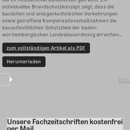
individuelles Brandschutzkonzept zeigt, dass die
baulichen und anlagentechnischen Vorkehrungen
sowie getroffene Kompensationsmaßnahmen die
bauaufsichtlichen Schutzziele der baden-
württembergischen Landesbauordnung erreichen…
zum vollständigen Artikel als PDF
Herunterladen
Dru
Unsere Fachzeitschriften kostenfrei
Kommentar
per Mail