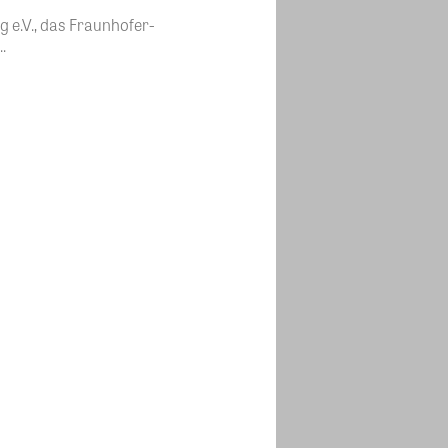
 e.V., das Fraunhofer-
.