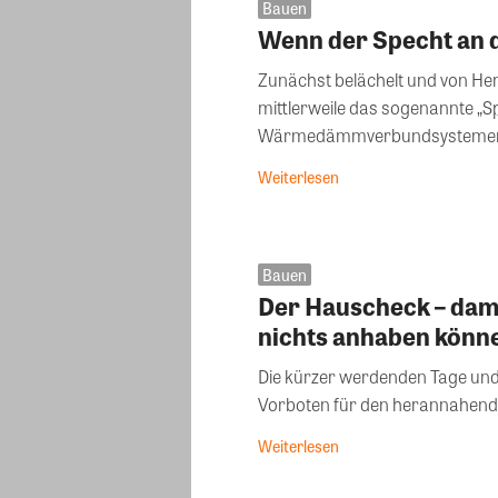
Bauen
Wenn der Specht an 
Zunächst belächelt und von Her
mittlerweile das sogenannte „S
Wärmedämmverbundsystemen (W
Weiterlesen
Bauen
Der Hauscheck – dam
nichts anhaben könn
Die kürzer werdenden Tage und
Vorboten für den herannahenden 
Weiterlesen