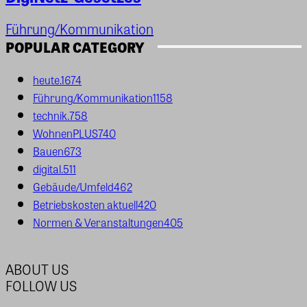
Führung/Kommunikation
POPULAR CATEGORY
heute.
1674
Führung/Kommunikation
1158
technik.
758
WohnenPLUS
740
Bauen
673
digital.
511
Gebäude/Umfeld
462
Betriebskosten aktuell
420
Normen & Veranstaltungen
405
ABOUT US
FOLLOW US