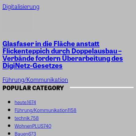
Digitalisierung
Glasfaser in die Fläche anstatt
Flickenteppich durch Doppelausbau –
Verbände fordern Überarbeitung des
DigiNetz-Gesetzes
Führung/Kommunikation
POPULAR CATEGORY
heute.
1674
Führung/Kommunikation
1158
technik.
758
WohnenPLUS
740
Bauen
673