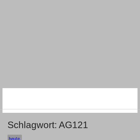
NACHHALTIG
WOHNEN UND BAUEN
Schlagwort:
AG121
heute.