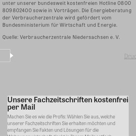
unter unserer bundesweit kostenfreien Hotline 0800
809802400 sowie in Vorträgen. Die Energieberatung
der Verbraucherzentrale wird gefördert vom
Bundesministerium für Wirtschaft und Energie.
Quelle: Verbraucherzentrale Niedersachsen e. V.
Dru
Unsere Fachzeitschriften kostenfrei
Kommentar
per Mail
Machen Sie es wie die Profis: Wählen Sie aus, welche
unserer Fachzeitschriften Sie erhalten möchten und
empfangen Sie Fakten und Lösungen für die