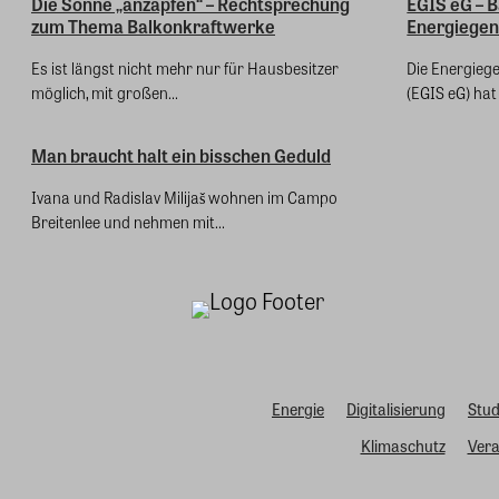
Die Sonne „anzapfen“ – Rechtsprechung
EGIS eG – 
zum Thema Balkonkraftwerke
Energiegen
Es ist längst nicht mehr nur für Hausbesitzer
Die Energieg
möglich, mit großen...
(EGIS eG) hat 
Man braucht halt ein bisschen Geduld
Ivana und Radislav Milijaš wohnen im Campo
Breitenlee und nehmen mit...
Energie
Digitalisierung
Stud
Klimaschutz
Vera