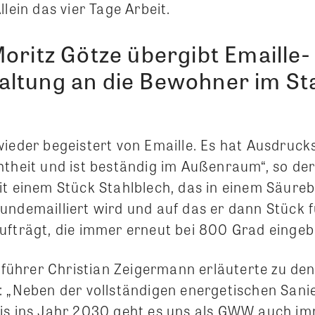
llein das vier Tage Arbeit.
oritz Götze übergibt Emaille-
ltung an die Bewohner im Sta
wieder begeistert von Emaille. Es hat Ausdruck
theit und ist beständig im Außenraum“, so der 
it einem Stück Stahlblech, das in einem Säureb
undemailliert wird und auf das er dann Stück 
ufträgt, die immer erneut bei 800 Grad einge
ührer Christian Zeigermann erläuterte zu de
: „Neben der vollständigen energetischen Sani
is ins Jahr 2030 geht es uns als GWW auch i