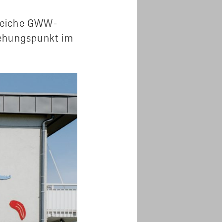
lreiche GWW-
iehungspunkt im