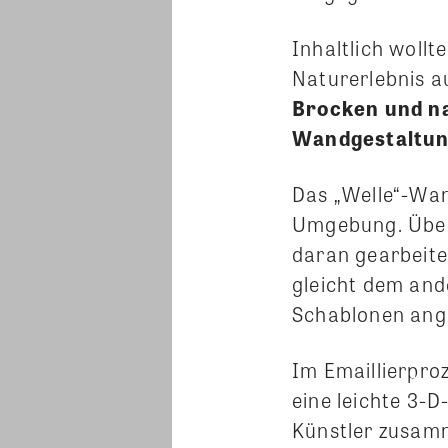
Inhaltlich woll
Naturerlebnis a
Brocken und na
Wandgestaltung
Das „Welle“-Wan
Umgebung. Über 
daran gearbeitet
gleicht dem and
Schablonen angef
Im Emaillierpro
eine leichte 3-D
Künstler zusamm