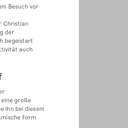
nem Besuch vor
 Christian
g der
h begeistert
tivität auch
f
er
 eine große
be ihn bei diesem
namische Form