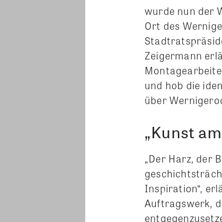
wurde nun der W
Ort des Wernige
Stadtratspräsi
Zeigermann erlä
Montagearbeiten
und hob die iden
über Wernigerod
„Kunst am 
„Der Harz, der B
geschichtsträch
Inspiration“, er
Auftragswerk, d
entgegenzusetz