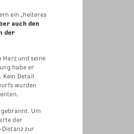
rn ein „heiteres
ber auch den
n der
n Harz und seine
lung habe er
 Kein Detail
twurfs wurden
ienten.
al gebrannt. Um
erte der
-Distanz zur