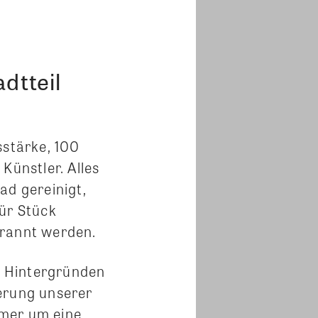
dtteil
sstärke, 100
Künstler. Alles
ad gereinigt,
für Stück
brannt werden.
n Hintergründen
erung unserer
mmer um eine