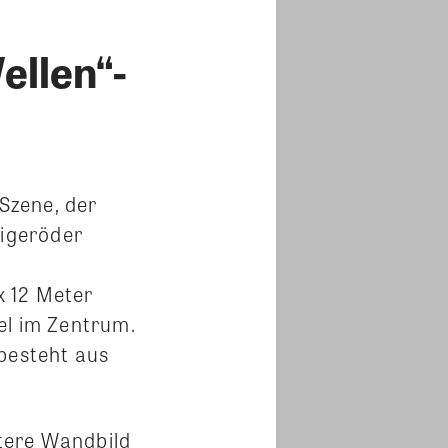
ellen“-
Szene, der
nigeröder
x 12 Meter
el im Zentrum.
 besteht aus
tere Wandbild