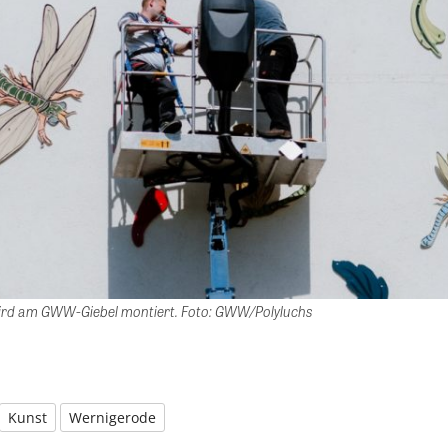
ird am GWW-Giebel montiert. Foto: GWW/Polyluchs
Kunst
Wernigerode