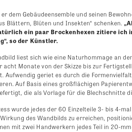
te er dem Gebäudeensemble und seinen Bewohne
us Blättern, Blüten und Insekten“ schenken.
„A
türlich ein paar Brockenhexen zitiere ich i
“, so der Künstler.
dbild liest sich wie eine Naturhommage an de
acht Monate von der Skizze bis zur Fertigstel
. Aufwendig geriet es durch die Formenvielfalt.
eren. Auf Basis eines großflächigen Papieren
ertigt, die als Vorlage für die Blechschnitte d
zess wurde jedes der 60 Einzelteile 3- bis 4-m
-Wirkung des Wandbilds zu erreichen, positioni
en mit zwei Handwerkern jedes Teil in 20-mm