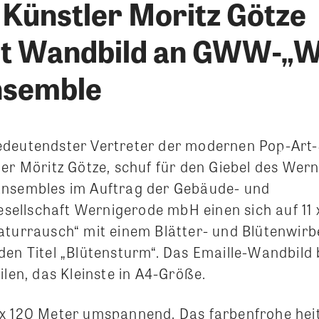
 Künstler Moritz Götze
et Wandbild an GWW-„W
nsemble
deutendster Vertreter der modernen Pop-Art-
ler Möritz Götze, schuf für den Giebel des Wer
Ensembles im Auftrag der Gebäude- und
llschaft Wernigerode mbH einen sich auf 11 
aturrausch“ mit einem Blätter- und Blütenwirb
den Titel „Blütensturm“. Das Emaille-Wandbild
ilen, das Kleinste in A4-Größe.
x 120 Meter umspannend. Das farbenfrohe hei