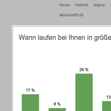
heute.
technik.
digital.
WohnenPLUS