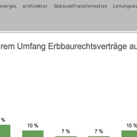
energie.
architektur.
GebäudeTransformation
Leitungsw