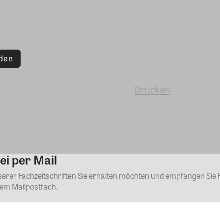
den
Drucken
ei per Mail
Kommentar
nserer Fachzeitschriften Sie erhalten möchten und empfangen Sie 
rem Mailpostfach.