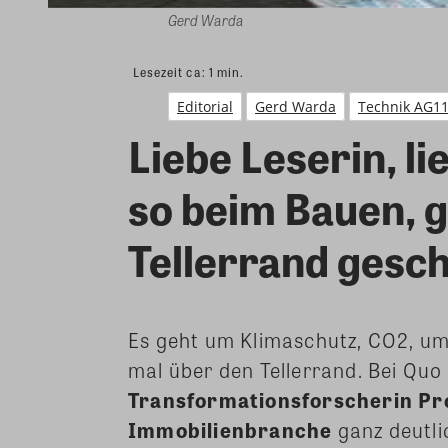
Gerd Warda
Lesezeit ca:
1
min.
Editorial
Gerd Warda
Technik AG1
Liebe Leserin, li
so beim Bauen, g
Tellerrand gesc
Es geht um Klimaschutz, CO2, um
mal über den Tellerrand. Bei Quo
Transformationsforscherin Pro
Immobilienbranche
ganz deutli