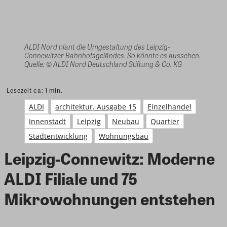
ALDI Nord plant die Umgestaltung des Leipzig-
Connewitzer Bahnhofsgeländes. So könnte es aussehen.
Quelle: © ALDI Nord Deutschland Stiftung & Co. KG
Lesezeit ca:
1
min.
ALDI
architektur. Ausgabe 15
Einzelhandel
Innenstadt
Leipzig
Neubau
Quartier
Stadtentwicklung
Wohnungsbau
Leipzig-Connewitz: Moderne
ALDI Filiale und 75
Mikrowohnungen entstehen