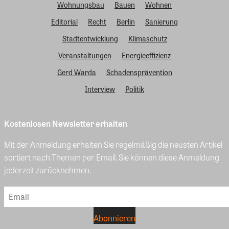
Wohnungsbau
Bauen
Wohnen
Editorial
Recht
Berlin
Sanierung
Stadtentwicklung
Klimaschutz
Veranstaltungen
Energieeffizienz
Gerd Warda
Schadensprävention
Interview
Politik
Kostenlosen Newsletter erhalten
Mit der Anmeldung erhalten Sie regelmäßig die neusten Artikel
sortiert nach Themen per Email. Sie können diese Anmeldung
jederzeit zurücknehmen.