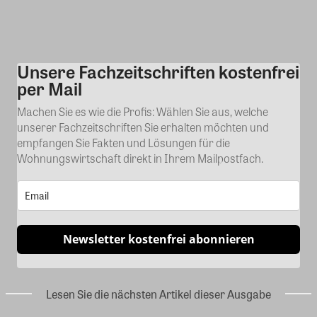
Unsere Fachzeitschriften kostenfrei
Kommentar
per Mail
Machen Sie es wie die Profis: Wählen Sie aus, welche
unserer Fachzeitschriften Sie erhalten möchten und
empfangen Sie Fakten und Lösungen für die
Wohnungswirtschaft direkt in Ihrem Mailpostfach.
Newsletter kostenfrei abonnieren
Lesen Sie die nächsten Artikel dieser Ausgabe