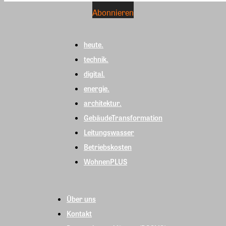
heute.
technik.
digital.
energie.
architektur.
GebäudeTransformation
Leitungswasser
Betriebskosten
WohnenPLUS
Über uns
Kontakt