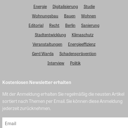
Energie
Digitalisierung
Studie
Wohnungsbau
Bauen
Wohnen
Editorial
Recht
Berlin
Sanierung
Stadtentwicklung
Klimaschutz
Veranstaltungen
Energieeffizienz
Gerd Warda
Schadensprävention
Interview
Politik
Kostenlosen Newsletter erhalten
Mit der Anmeldung erhalten Sie regelmäßig die neusten Artikel
sortiert nach Themen per Email. Sie können diese Anmeldung
jederzeit zurücknehmen.