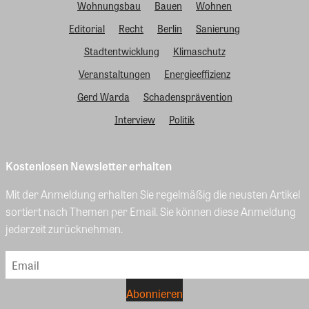
Wohnungsbau
Bauen
Wohnen
Editorial
Recht
Berlin
Sanierung
Stadtentwicklung
Klimaschutz
Veranstaltungen
Energieeffizienz
Gerd Warda
Schadensprävention
Interview
Politik
Kostenlosen Newsletter erhalten
Mit der Anmeldung erhalten Sie regelmäßig die neusten Artikel
sortiert nach Themen per Email. Sie können diese Anmeldung
jederzeit zurücknehmen.