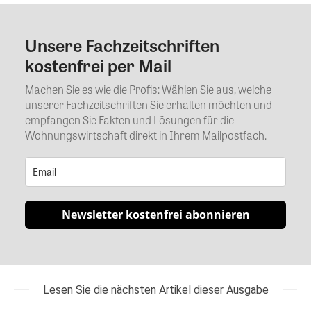
Unsere Fachzeitschriften
Kommentar
kostenfrei per Mail
Machen Sie es wie die Profis: Wählen Sie aus, welche
unserer Fachzeitschriften Sie erhalten möchten und
empfangen Sie Fakten und Lösungen für die
Wohnungswirtschaft direkt in Ihrem Mailpostfach.
Newsletter kostenfrei abonnieren
Lesen Sie die nächsten Artikel dieser Ausgabe