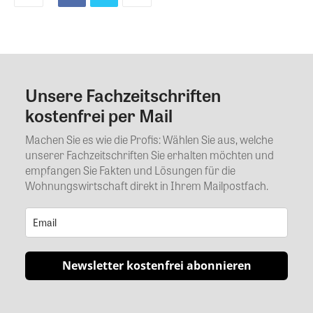
Unsere Fachzeitschriften
Kommentar
kostenfrei per Mail
Machen Sie es wie die Profis: Wählen Sie aus, welche
unserer Fachzeitschriften Sie erhalten möchten und
empfangen Sie Fakten und Lösungen für die
Wohnungswirtschaft direkt in Ihrem Mailpostfach.
Newsletter kostenfrei abonnieren