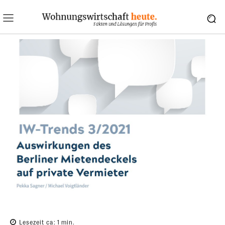
Lesezeit ca:
1
min.