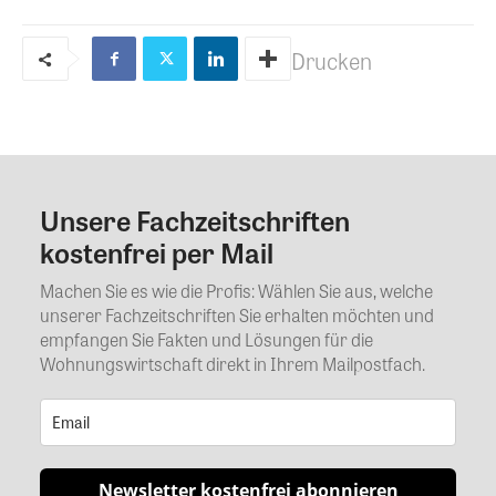
Drucken
Unsere Fachzeitschriften
Kommentar
kostenfrei per Mail
Machen Sie es wie die Profis: Wählen Sie aus, welche
unserer Fachzeitschriften Sie erhalten möchten und
empfangen Sie Fakten und Lösungen für die
Wohnungswirtschaft direkt in Ihrem Mailpostfach.
Newsletter kostenfrei abonnieren