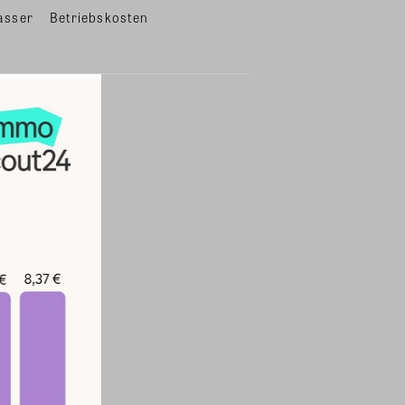
asser
Betriebskosten