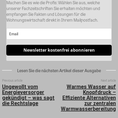
Machen Sie es wie die Profis: Wählen Sie aus, welche
unserer Fachzeitschriften Sie erhalten möchten und
empfangen Sie Fakten und Lösungen für die
Wohnungswirtschaft direkt in Ihrem Mailpostfach.
Newsletter kostenfrei abonnieren
Lesen Sie die nächsten Artikel dieser Ausgabe
Previous article
Next article
Ungewollt vom
Warmes Wasser auf
Energieversorger
Knopfdruck –
gekündigt – was sagt
Effiziente Alternativen
die Rechtslage
zur zentralen
Warmwasserbereitung