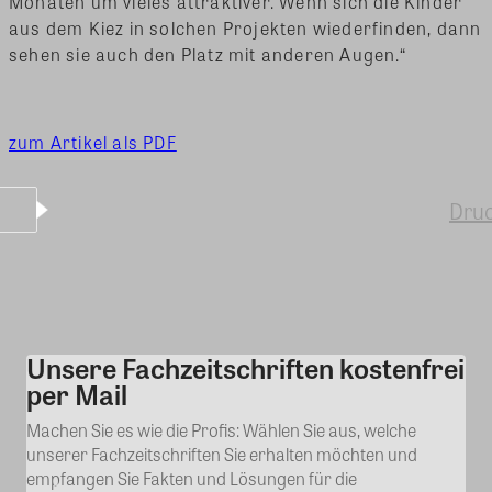
Monaten um vieles attraktiver. Wenn sich die Kinder
aus dem Kiez in solchen Projekten wiederfinden, dann
sehen sie auch den Platz mit anderen Augen.“
zum Artikel als PDF
Dru
Unsere Fachzeitschriften kostenfrei
Kommentar
per Mail
Machen Sie es wie die Profis: Wählen Sie aus, welche
unserer Fachzeitschriften Sie erhalten möchten und
empfangen Sie Fakten und Lösungen für die