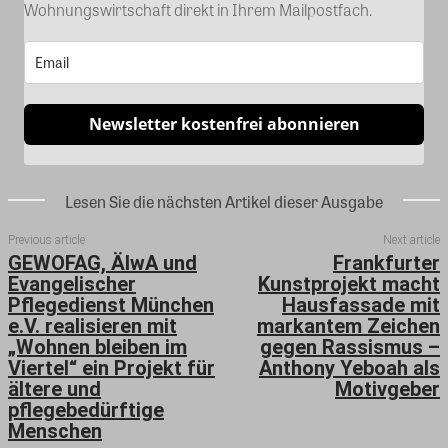
Wohnungswirtschaft direkt in Ihrem Mailpostfach.
Newsletter kostenfrei abonnieren
Lesen Sie die nächsten Artikel dieser Ausgabe
Previous article
Next article
GEWOFAG, ÄlwA und
Frankfurter
Evangelischer
Kunstprojekt macht
Pflegedienst München
Hausfassade mit
e.V. realisieren mit
markantem Zeichen
„Wohnen bleiben im
gegen Rassismus –
Viertel“ ein Projekt für
Anthony Yeboah als
ältere und
Motivgeber
pflegebedürftige
Menschen