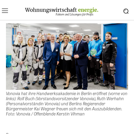
Vonovia hat ihre Handwerksakademie in Berlin eröffnet (vorne von
links): Rolf Buch (Vorstandsvorsitzender Vonovia), Ruth Werhahn
(Personalvorständin Vonovia) und Berlins Regierender
Bürgermeister Kai Wegner freuen sich mit den Auszubildenden.
Foto: Vonovia / Offenblende Kerstin Vihman