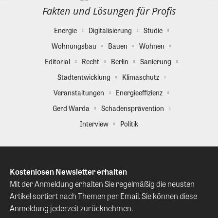
Fakten und Lösungen für Profis
Energie
Digitalisierung
Studie
Wohnungsbau
Bauen
Wohnen
Editorial
Recht
Berlin
Sanierung
Stadtentwicklung
Klimaschutz
Veranstaltungen
Energieeffizienz
Gerd Warda
Schadensprävention
Interview
Politik
Kostenlosen Newsletter erhalten
Mit der Anmeldung erhalten Sie regelmäßig die neusten
Artikel sortiert nach Themen per Email. Sie können diese
Anmeldung jederzeit zurücknehmen.