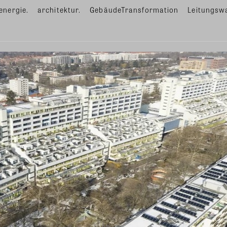
energie.
architektur.
GebäudeTransformation
Leitungsw