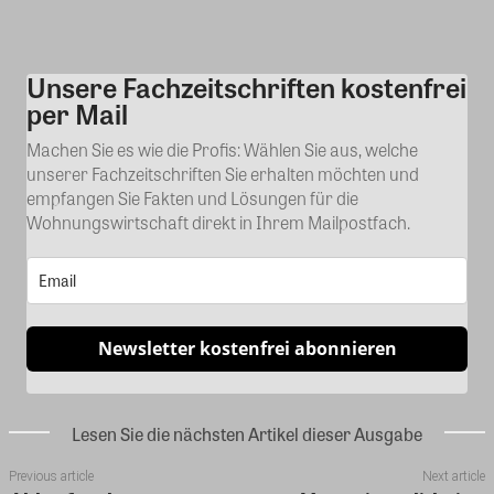
Unsere Fachzeitschriften kostenfrei
Kommentar
per Mail
Machen Sie es wie die Profis: Wählen Sie aus, welche
unserer Fachzeitschriften Sie erhalten möchten und
empfangen Sie Fakten und Lösungen für die
Wohnungswirtschaft direkt in Ihrem Mailpostfach.
Newsletter kostenfrei abonnieren
Lesen Sie die nächsten Artikel dieser Ausgabe
Previous article
Next article