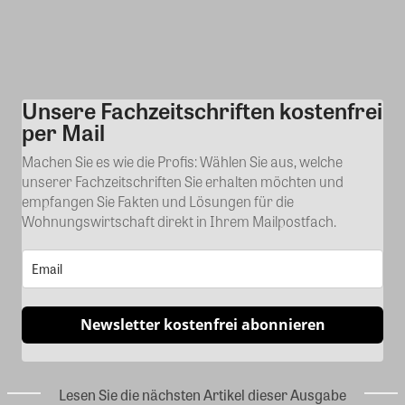
Unsere Fachzeitschriften kostenfrei
Kommentar
per Mail
Machen Sie es wie die Profis: Wählen Sie aus, welche
unserer Fachzeitschriften Sie erhalten möchten und
empfangen Sie Fakten und Lösungen für die
Wohnungswirtschaft direkt in Ihrem Mailpostfach.
Newsletter kostenfrei abonnieren
Lesen Sie die nächsten Artikel dieser Ausgabe