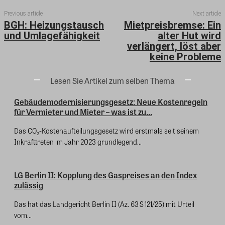
Previous article
Next article
BGH: Heizungstausch
Mietpreisbremse: Ein
und Umlagefähigkeit
alter Hut wird
verlängert, löst aber
keine Probleme
Lesen Sie Artikel zum selben Thema
Gebäudemodernisierungsgesetz: Neue Kostenregeln
für Vermieter und Mieter – was ist zu...
Das CO₂-Kostenaufteilungsgesetz wird erstmals seit seinem
Inkrafttreten im Jahr 2023 grundlegend...
LG Berlin II: Kopplung des Gaspreises an den Index
zulässig
Das hat das Landgericht Berlin II (Az. 63 S 121/25) mit Urteil
vom...