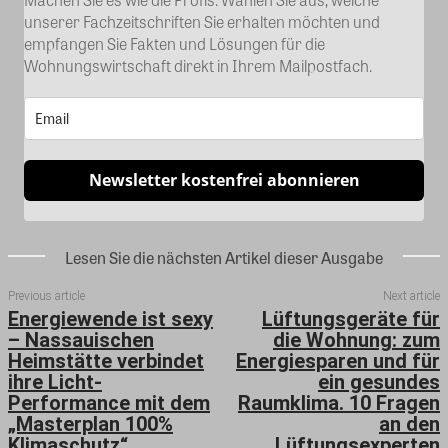
unserer Fachzeitschriften Sie erhalten möchten und
empfangen Sie Fakten und Lösungen für die
Wohnungswirtschaft direkt in Ihrem Mailpostfach.
Newsletter kostenfrei abonnieren
Lesen Sie die nächsten Artikel dieser Ausgabe
Previous article
Next article
Energiewende ist sexy
Lüftungsgeräte für
– Nassauischen
die Wohnung: zum
Heimstätte verbindet
Energiesparen und für
ihre Licht-
ein gesundes
Performance mit dem
Raumklima. 10 Fragen
„Masterplan 100%
an den
Klimaschutz“
Lüftungsexperten