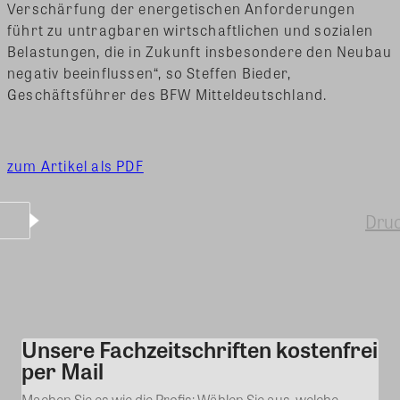
Verschärfung der energetischen Anforderungen
führt zu untragbaren wirtschaftlichen und sozialen
Belastungen, die in Zukunft insbesondere den Neubau
negativ beeinflussen“, so Steffen Bieder,
Geschäftsführer des BFW Mitteldeutschland.
zum Artikel als PDF
Dru
Unsere Fachzeitschriften kostenfrei
Kommentar
per Mail
Machen Sie es wie die Profis: Wählen Sie aus, welche