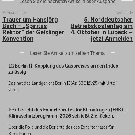
Lesen Sie die nächsten Artikel dieser Ausgabe
Previous article
Next article
Trauer um Hansjörg
5. Norddeutscher
Bach – „Spiritus
Betriebskostentag am
Rektor“ der Geislinger
4. Oktober in Lübeck –
Konvention
jetzt Anmelden
Lesen Sie Artikel zum selben Thema
LG Berlin II: Kopplung des Gaspreises an den Index
zulässig
Das hat das Landgericht Berlin II (Az. 63 S 121/25) mit Urteil
vom...
Prüfbericht des Expertenrates für Klimafragen (ERK) –
Klimaschutzprogramm 2026 schließt Ziellücken...
Über die Rolle und die Berichte des des Expertenrates für
Klimafragen...