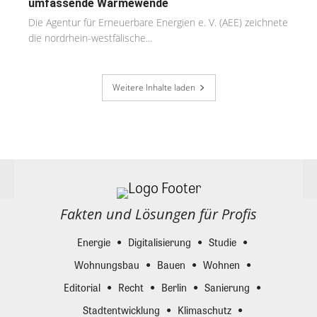
umfassende Wärmewende
Die Agentur für Erneuerbare Energien e. V. (AEE) zeichnete
die nordrhein-westfälische...
Weitere Inhalte laden
Fakten und Lösungen für Profis
Energie
Digitalisierung
Studie
Wohnungsbau
Bauen
Wohnen
Editorial
Recht
Berlin
Sanierung
Stadtentwicklung
Klimaschutz