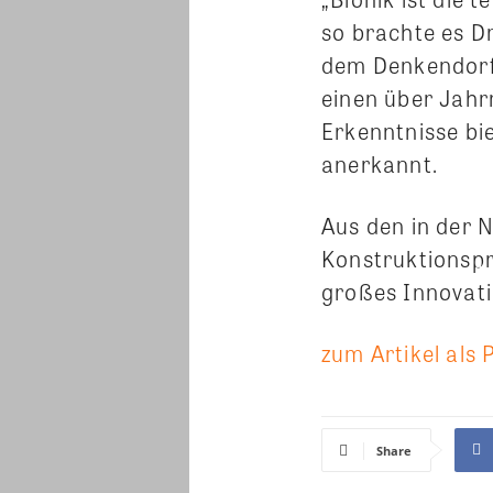
so brachte es D
dem Denkendorfer
einen über Jahr
Erkenntnisse bi
anerkannt.
Aus den in der 
Konstruktionspri
großes Innovati
zum Artikel als 
Share