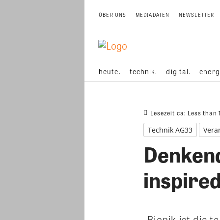
ÜBER UNS
MEDIADATEN
NEWSLETTER
heute.
technik.
digital.
energ
Lesezeit ca:
Less than 
Technik AG33
Vera
Denkend
inspired
„Bionik ist die 