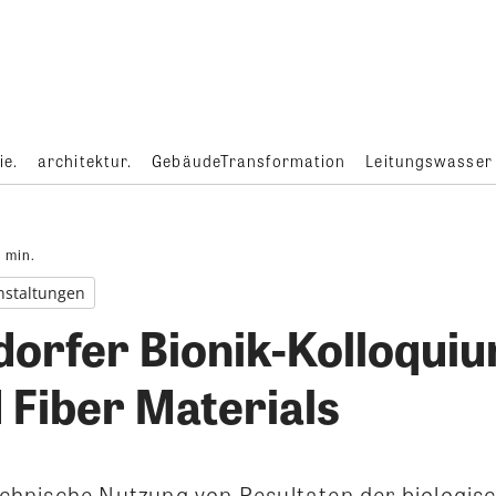
ie.
architektur.
GebäudeTransformation
Leitungswasser
1
min.
nstaltungen
orfer Bionik-Kolloquiu
 Fiber Materials
technische Nutzung von Resultaten der biologis