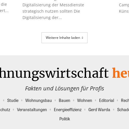
 die
Digitalisierung der Messdienste
Camp
rt...
strategisch nutzen sollten Die
Künst
Digitalisierung der...
Weitere Inhalte laden
Fakten und Lösungen für Profis
g
Studie
Wohnungsbau
Bauen
Wohnen
Editorial
Rec
chutz
Veranstaltungen
Energieeffizienz
Gerd Warda
Schad
Politik