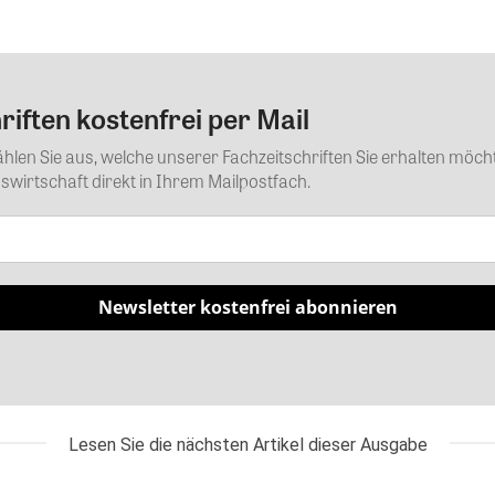
iften kostenfrei per Mail
Kommentar
Wählen Sie aus, welche unserer Fachzeitschriften Sie erhalten mö
wirtschaft direkt in Ihrem Mailpostfach.
Newsletter kostenfrei abonnieren
Lesen Sie die nächsten Artikel dieser Ausgabe