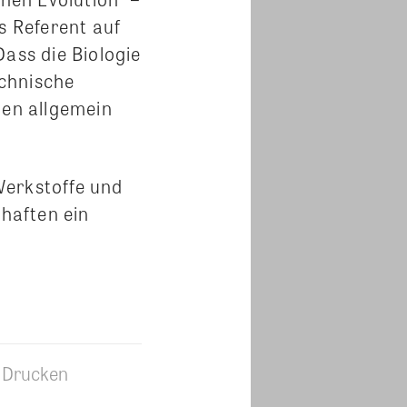
als Referent auf
ass die Biologie
echnische
hen allgemein
Werkstoffe und
chaften ein
Drucken