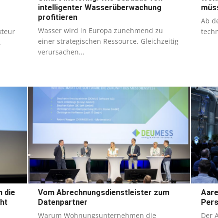
intelligenter Wasserüberwachung
müs
profitieren
Ab de
Wasser wird in Europa zunehmend zu
kteur
techn
einer strategischen Ressource. Gleichzeitig
.
verursachen...
 die
Vom Abrechnungsdienstleister zum
Aare
ht
Datenpartner
Pers
Warum Wohnungsunternehmen die
Der 