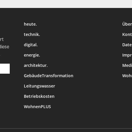
heute.
Über
technik.
Kont
rt
digital.
Date
diese
.
energie.
Imp
architektur.
Medi
GebäudeTransformation
Wohn
Leitungswasser
Betriebskosten
WohnenPLUS