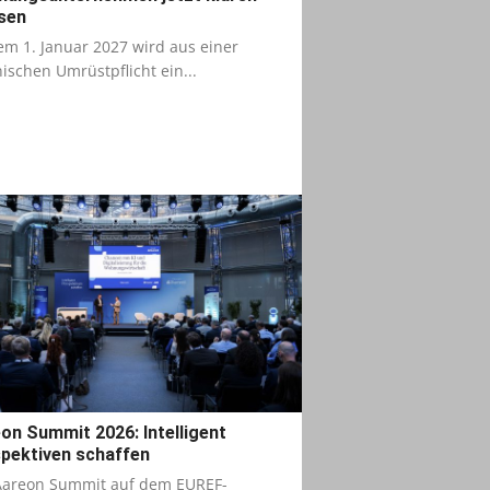
sen
m 1. Januar 2027 wird aus einer
ischen Umrüstpflicht ein...
on Summit 2026: Intelligent
pektiven schaffen
Aareon Summit auf dem EUREF-