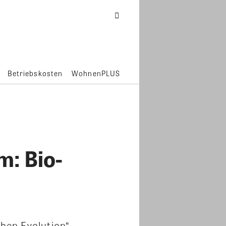
Betriebskosten
WohnenPLUS
m: Bio-
chen Evolution“ –