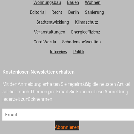
Wohnungsbau
Bauen
Wohnen
Editorial
Recht
Berlin
Sanierung
Stadtentwicklung
Klimaschutz
Veranstaltungen
Energieeffizienz
Gerd Warda
Schadensprävention
Interview
Politik
Kostenlosen Newsletter erhalten
Mit der Anmeldung erhalten Sie regelmäßig die neusten Artikel
sortiert nach Themen per Email. Sie können diese Anmeldung
jederzeit zurücknehmen.