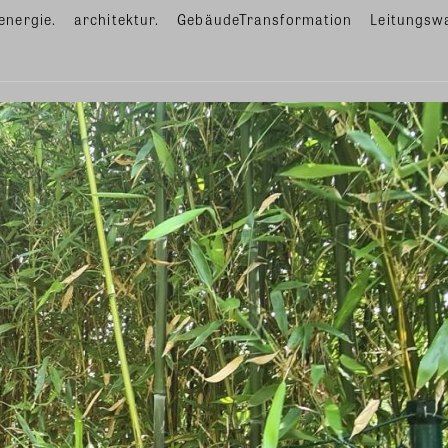
energie.
architektur.
GebäudeTransformation
Leitungsw