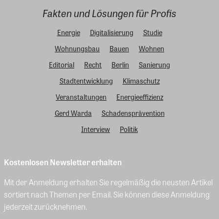
Fakten und Lösungen für Profis
Energie
Digitalisierung
Studie
Wohnungsbau
Bauen
Wohnen
Editorial
Recht
Berlin
Sanierung
Stadtentwicklung
Klimaschutz
Veranstaltungen
Energieeffizienz
Gerd Warda
Schadensprävention
Interview
Politik
Kostenlosen Newsletter erhalten
Mit der Anmeldung erhalten Sie regelmäßig die neusten Artikel
sortiert nach Themen per Email. Sie können diese Anmeldung
jederzeit zurücknehmen.