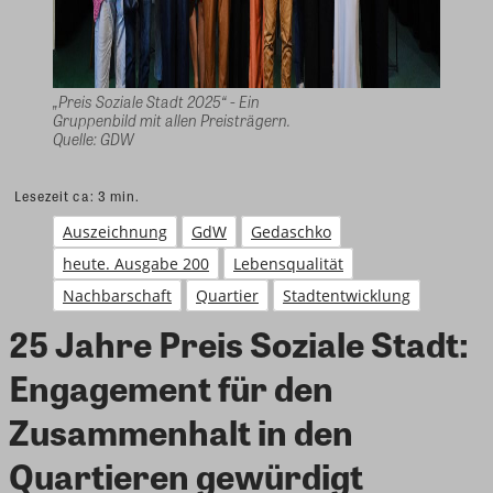
„Preis Soziale Stadt 2025“ - Ein
Gruppenbild mit allen Preisträgern.
Quelle: GDW
Lesezeit ca:
3
min.
Auszeichnung
GdW
Gedaschko
heute. Ausgabe 200
Lebensqualität
Nachbarschaft
Quartier
Stadtentwicklung
25 Jahre Preis Soziale Stadt:
Engagement für den
Zusammenhalt in den
Quartieren gewürdigt