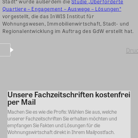
Stadt“ wurde außerdem die
Studie „Überforderte
Quartiere – Engagement – Auswege – Lösungen“
vorgestellt, die das InWIS Institut für
Wohnungswesen, Immobilienwirtschaft, Stadt- und
Regionalentwicklung im Auftrag des GdW erstellt hat.
Dru
Unsere Fachzeitschriften kostenfrei
Kommentar
per Mail
Machen Sie es wie die Profis: Wählen Sie aus, welche
unserer Fachzeitschriften Sie erhalten möchten und
empfangen Sie Fakten und Lösungen für die
Wohnungswirtschaft direkt in Ihrem Mailpostfach.