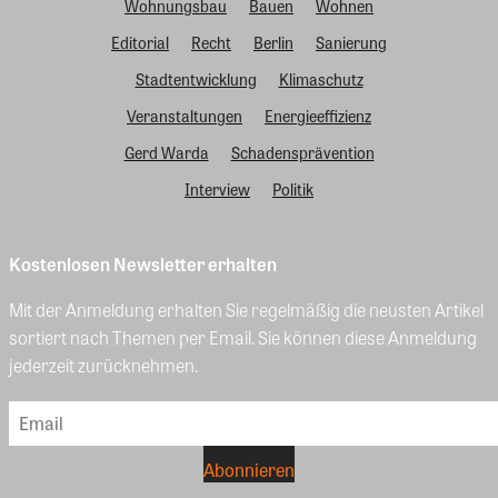
Wohnungsbau
Bauen
Wohnen
Editorial
Recht
Berlin
Sanierung
Stadtentwicklung
Klimaschutz
Veranstaltungen
Energieeffizienz
Gerd Warda
Schadensprävention
Interview
Politik
Kostenlosen Newsletter erhalten
Mit der Anmeldung erhalten Sie regelmäßig die neusten Artikel
sortiert nach Themen per Email. Sie können diese Anmeldung
jederzeit zurücknehmen.