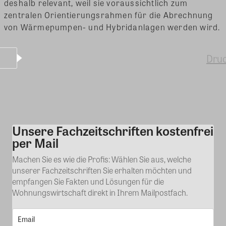
deshalb relevant, weil sie voraussichtlich zum
zentralen Orientierungsrahmen für die Abrechnung
von Wärmepumpen- und Hybridanlagen werden wird.
Dru
Unsere Fachzeitschriften kostenfrei
Kommentar
per Mail
Machen Sie es wie die Profis: Wählen Sie aus, welche
unserer Fachzeitschriften Sie erhalten möchten und
empfangen Sie Fakten und Lösungen für die
Wohnungswirtschaft direkt in Ihrem Mailpostfach.