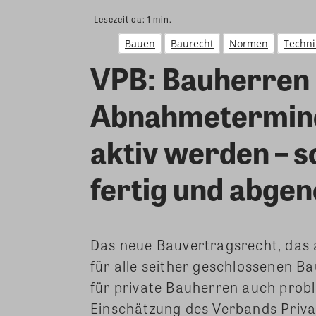
Lesezeit ca:
1
min.
Bauen
Baurecht
Normen
Techni
VPB: Bauherren
Abnahmetermine
aktiv werden – s
fertig und abg
Das neue Bauvertragsrecht, das a
für alle seither geschlossenen B
für private Bauherren auch prob
Einschätzung des Verbands Priv