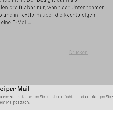
on greift aber nur, wenn der Unternehmer
 und in Textform über die Rechtsfolgen
 eine E-Mail…
Drucken
ei per Mail
Kommentar
nserer Fachzeitschriften Sie erhalten möchten und empfangen Sie 
rem Mailpostfach.