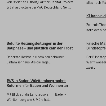
Von Christian Elsholz, Partner Capital Projects
alles nach Pla
& Infrastructure bei PwC Deutschland Seit...
KI kann nic
Zentrale Thes
Korolova sind,
Befüllte Heizungsleitungen in der
Falsche Ma
Bauphase – und plötzlich kam der Frost
Blindstopfe
Der erste Herbst in einem neu gebauten
Der Blindstop
Einfamilienhaus: Als die Tage...
Warmwassersp
zwei...
IWS in Baden-Württemberg mahnt
Reformen für Bauen und Wohnen an
Mit Blick auf die Landtagswahl in Baden-
Württemberg am 8. März hat...