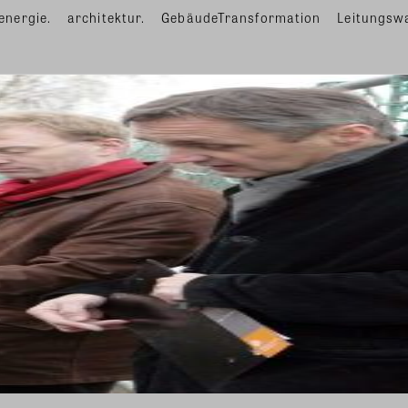
energie.
architektur.
GebäudeTransformation
Leitungsw