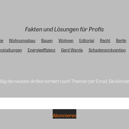
Fakten und Lösungen für Profis
ie
Wohnungsbau
Bauen
Wohnen
Editorial
Recht
Berlin
nstaltungen
Energieeffizienz
Gerd Warda
Schadensprävention
ig die neusten Artikel sortiert nach Themen per Email. Sie könne