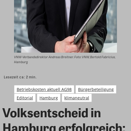
VNW-Verbandsdirektor Andreas Breitner. Foto: VNW, Bertold Fabricius,
Hamburg
Lesezeit ca:
2
min.
Betriebskosten aktuell AG98
Bürgerbeteiligung
Editorial
Hamburg
klimaneutral
Volksentscheid in
Hamburg erfolgreich: