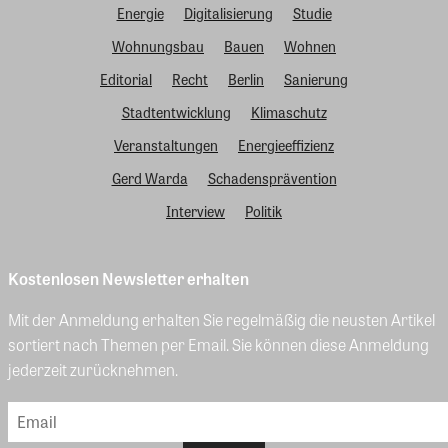
Energie
Digitalisierung
Studie
Wohnungsbau
Bauen
Wohnen
Editorial
Recht
Berlin
Sanierung
Stadtentwicklung
Klimaschutz
Veranstaltungen
Energieeffizienz
Gerd Warda
Schadensprävention
Interview
Politik
Kostenlosen Newsletter erhalten
Mit der Anmeldung erhalten Sie regelmäßig die neusten Artikel
sortiert nach Themen per Email. Sie können diese Anmeldung
jederzeit zurücknehmen.