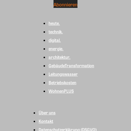
heute.
technik.
digital.
energie.
architektur.
GebäudeTransformation
Leitungswasser
Betriebskosten
WohnenPLUS
Über uns
Kontakt
Datenschutzerklärung (DSGVO)