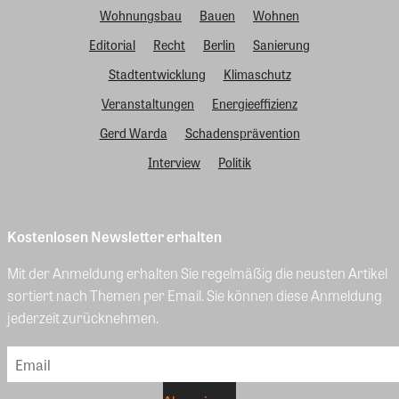
Wohnungsbau
Bauen
Wohnen
Editorial
Recht
Berlin
Sanierung
Stadtentwicklung
Klimaschutz
Veranstaltungen
Energieeffizienz
Gerd Warda
Schadensprävention
Interview
Politik
Kostenlosen Newsletter erhalten
Mit der Anmeldung erhalten Sie regelmäßig die neusten Artikel
sortiert nach Themen per Email. Sie können diese Anmeldung
jederzeit zurücknehmen.