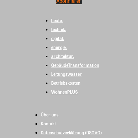
heute.
technik.
digital.
energie.
architektur.
GebäudeTransformation
Leitungswasser
Betriebskosten
WohnenPLUS
Über uns
Kontakt
Datenschutzerklärung (DSGVO)