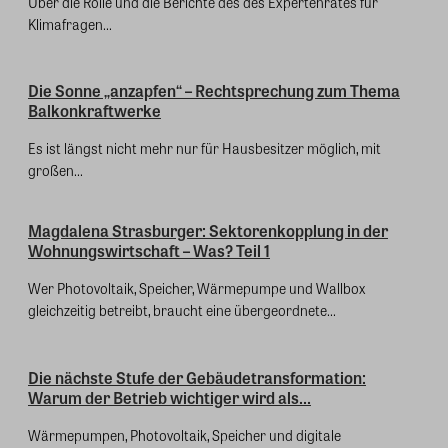
Über die Rolle und die Berichte des des Expertenrates für
Klimafragen...
Die Sonne „anzapfen“ – Rechtsprechung zum Thema
Balkonkraftwerke
Es ist längst nicht mehr nur für Hausbesitzer möglich, mit
großen...
Magdalena Strasburger: Sektorenkopplung in der
Wohnungswirtschaft – Was? Teil 1
Wer Photovoltaik, Speicher, Wärmepumpe und Wallbox
gleichzeitig betreibt, braucht eine übergeordnete...
Die nächste Stufe der Gebäudetransformation:
Warum der Betrieb wichtiger wird als...
Wärmepumpen, Photovoltaik, Speicher und digitale