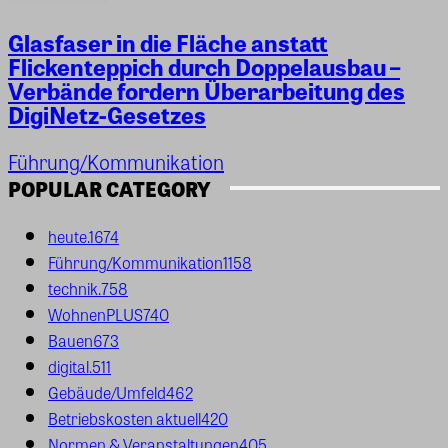
Glasfaser in die Fläche anstatt
Flickenteppich durch Doppelausbau –
Verbände fordern Überarbeitung des
DigiNetz-Gesetzes
Führung/Kommunikation
POPULAR CATEGORY
heute.
1674
Führung/Kommunikation
1158
technik.
758
WohnenPLUS
740
Bauen
673
digital.
511
Gebäude/Umfeld
462
Betriebskosten aktuell
420
Normen & Veranstaltungen
405