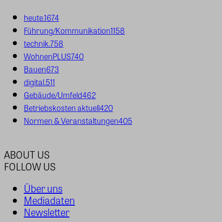
heute.
1674
Führung/Kommunikation
1158
technik.
758
WohnenPLUS
740
Bauen
673
digital.
511
Gebäude/Umfeld
462
Betriebskosten aktuell
420
Normen & Veranstaltungen
405
ABOUT US
FOLLOW US
Über uns
Mediadaten
Newsletter