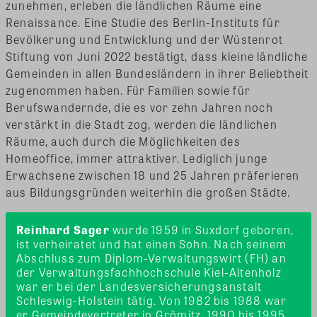
zunehmen, erleben die ländlichen Räume eine
Renaissance. Eine Studie des Berlin-Instituts für
Bevölkerung und Entwicklung und der Wüstenrot
Stiftung von Juni 2022 bestätigt, dass kleine ländliche
Gemeinden in allen Bundesländern in ihrer Beliebtheit
zugenommen haben. Für Familien sowie für
Berufswandernde, die es vor zehn Jahren noch
verstärkt in die Stadt zog, werden die ländlichen
Räume, auch durch die Möglichkeiten des
Homeoffice, immer attraktiver. Lediglich junge
Erwachsene zwischen 18 und 25 Jahren präferieren
aus Bildungsgründen weiterhin die großen Städte.
Reinhard Sager
 wurde 1959 in Suxdorf geboren, 
ist verheiratet und hat einen Sohn. Nach seinem 
Abschluss zum Diplom-Verwaltungswirt (FH) an 
der Verwaltungsfachhochschule Kiel-Altenholz 
war er bei der Landesversicherungsanstalt 
Schleswig-Holstein tätig. Von 1982 bis 1988 war 
er Gemeindevertreter in Grömitz, 1990 bis 1995 