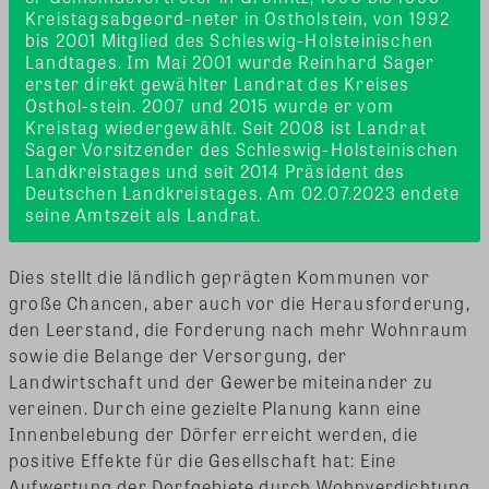
Kreistagsabgeord-neter in Ostholstein, von 1992 
bis 2001 Mitglied des Schleswig-Holsteinischen 
Landtages. Im Mai 2001 wurde Reinhard Sager 
erster direkt gewählter Landrat des Kreises 
Osthol-stein. 2007 und 2015 wurde er vom 
Kreistag wiedergewählt. Seit 2008 ist Landrat 
Sager Vorsitzender des Schleswig-Holsteinischen 
Landkreistages und seit 2014 Präsident des 
Deutschen Landkreistages. Am 02.07.2023 endete 
seine Amtszeit als Landrat.
Dies stellt die ländlich geprägten Kommunen vor
große Chancen, aber auch vor die Herausforderung,
den Leerstand, die Forderung nach mehr Wohnraum
sowie die Belange der Versorgung, der
Landwirtschaft und der Gewerbe miteinander zu
vereinen. Durch eine gezielte Planung kann eine
Innenbelebung der Dörfer erreicht werden, die
positive Effekte für die Gesellschaft hat: Eine
Aufwertung der Dorfgebiete durch Wohnverdichtung,