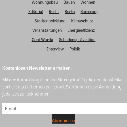
Wohnungsbau
Bauen
Wohnen
Editorial
Recht
Berlin
Sanierung
Stadtentwicklung
Klimaschutz
Veranstaltungen
Energieeffizienz
Gerd Warda
Schadensprävention
Interview
Politik
Kostenlosen Newsletter erhalten
Mit der Anmeldung erhalten Sie regelmäßig die neusten Artikel
sortiert nach Themen per Email. Sie können diese Anmeldung
jederzeit zurücknehmen.