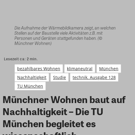
Die Aufnahme der Wärmebildkamera zeigt, an welchen
Stellen auf der Baustelle viele Aktivitäten z.B. mit
Personen und Geräten stattgefunden haben. (©
Münchner Wohnen)
Lesezeit ca:
2
min.
bezahlbares Wohnen
klimaneutral
München
Nachhaltigkeit
Studie
technik. Ausgabe 128
TU München
Münchner Wohnen baut auf
Nachhaltigkeit – Die TU
München begleitet es