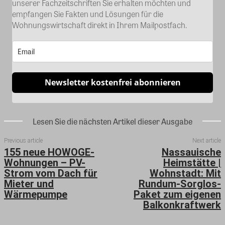
unserer Fachzeitschriften Sie erhalten möchten und
empfangen Sie Fakten und Lösungen für die
Wohnungswirtschaft direkt in Ihrem Mailpostfach.
Newsletter kostenfrei abonnieren
Lesen Sie die nächsten Artikel dieser Ausgabe
Previous article
Next article
155 neue HOWOGE-
Nassauische
Wohnungen – PV-
Heimstätte |
Strom vom Dach für
Wohnstadt: Mit
Mieter und
Rundum-Sorglos-
Wärmepumpe
Paket zum eigenen
Balkonkraftwerk