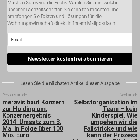
Machen Sie es wie die Profis: Wählen Sie aus, welche
unserer Fachzeitschriften Sie erhalten möchten und
empfangen Sie Fakten und Lösungen für die
Wohnungswirtschaft direkt in Ihrem Mailpostfach.
Newsletter kostenfrei abonnieren
Lesen Sie die nächsten Artikel dieser Ausgabe
Previous article
Next article
meravis baut Konzern
Selbstorganisation im
zur Holding um.
Team – kein
Konzernergebnis
Kinderspiel. Wie
2014: Umsatz zum 3.
umgehen wir die
Mal in Folge über 100
Fallstricke und wie
Mio. Euro
kann der Prozess