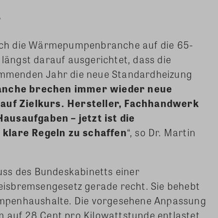
t
 sich die Wärmepumpenbranche auf die 65-
 längst darauf ausgerichtet, dass die
menden Jahr die neue Standardheizung
ranche brechen immer wieder neue
 auf Zielkurs. Hersteller, Fachhandwerk
ausaufgaben – jetzt ist die
 klare Regeln zu schaffen
“, so Dr. Martin
ss des Bundeskabinetts einer
isbremsengesetz gerade recht. Sie behebt
mpenhaushalte. Die vorgesehene Anpassung
m auf 28 Cent pro Kilowattstunde entlastet