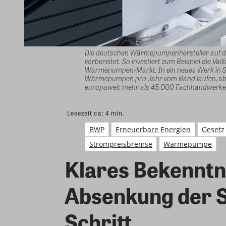
Die deutschen Wärmepumpenhersteller auf 
vorbereitet. So investiert zum Beispiel die Va
Wärmepumpen-Markt. In ein neues Werk in Se
Wärmepumpen pro Jahr vom Band laufen, aber 
europaweit mehr als 45.000 Fachhandwerker
Lesezeit ca:
4
min.
BWP
Erneuerbare Energien
Gesetz
Strompreisbremse
Wärmepumpe
Klares Bekennt
Absenkung der S
Schritt