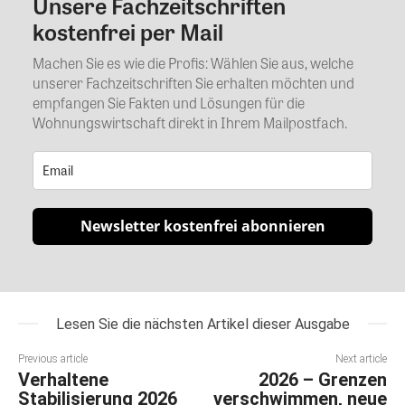
Unsere Fachzeitschriften
Kommentar
kostenfrei per Mail
Machen Sie es wie die Profis: Wählen Sie aus, welche
unserer Fachzeitschriften Sie erhalten möchten und
empfangen Sie Fakten und Lösungen für die
Wohnungswirtschaft direkt in Ihrem Mailpostfach.
Newsletter kostenfrei abonnieren
Lesen Sie die nächsten Artikel dieser Ausgabe
Previous article
Next article
Verhaltene
2026 – Grenzen
Stabilisierung 2026
verschwimmen, neue