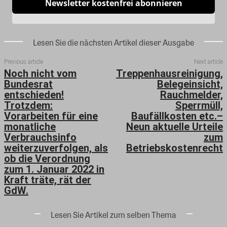
Newsletter kostenfrei abonnieren
Lesen Sie die nächsten Artikel dieser Ausgabe
Previous article
Next article
Noch nicht vom
Treppenhausreinigung,
Bundesrat
Belegeinsicht,
entschieden!
Rauchmelder,
Trotzdem:
Sperrmüll,
Vorarbeiten für eine
Baufällkosten etc.–
monatliche
Neun aktuelle Urteile
Verbrauchsinfo
zum
weiterzuverfolgen, als
Betriebskostenrecht
ob die Verordnung
zum 1. Januar 2022 in
Kraft träte, rät der
GdW.
Lesen Sie Artikel zum selben Thema