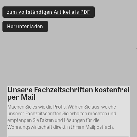
zum vollständigen Artikel als PDF
Herunterladen
Unsere Fachzeitschriften kostenfrei
Kommentar
per Mail
Machen Sie es wie die Profis: Wählen Sie aus, welche
unserer Fachzeitschriften Sie erhalten möchten und
empfangen Sie Fakten und Lösungen für die
Wohnungswirtschaft direkt in Ihrem Mailpostfach.