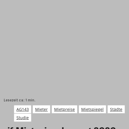
Lesezeit ca:
1
min.
AG143
Mieter
Mietpreise
Mietspiegel
Städte
Studie