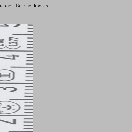
asser
Betriebskosten