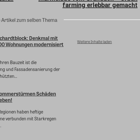
farming erlebbar gemacht
e Artikel zum selben Thema
ichardtblock: Denkmal mit
Weitere Inhalte laden
400 Wohnungen modernisiert
ren Bauzeit ist die
ng und Fassadensanierung der
ützten...
Sommerstürmen Schäden
heben!
egionen haben heftige
e verbunden mit Starkregen
.