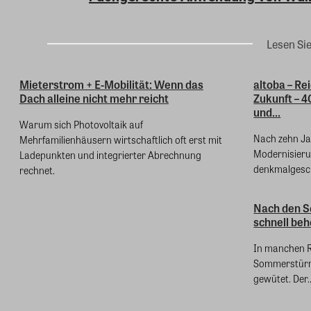
Lesen Si
Mieterstrom + E-Mobilität: Wenn das
altoba – Re
Dach alleine nicht mehr reicht
Zukunft – 
und...
Warum sich Photovoltaik auf
Nach zehn Jah
Mehrfamilienhäusern wirtschaftlich oft erst mit
Modernisieru
Ladepunkten und integrierter Abrechnung
denkmalgesch
rechnet.
Nach den 
schnell be
In manchen R
Sommerstürm
gewütet. Der..