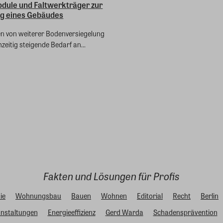
odule und Faltwerkträger zur
g eines Gebäudes
n von weiterer Bodenversiegelung
hzeitig steigende Bedarf an...
Fakten und Lösungen für Profis
ie
Wohnungsbau
Bauen
Wohnen
Editorial
Recht
Berlin
nstaltungen
Energieeffizienz
Gerd Warda
Schadensprävention