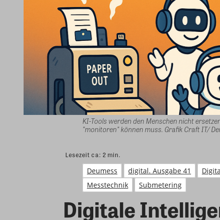
KI-Tools werden den Menschen nicht ersetzen.
"monitoren" können muss. Grafik Craft IT/ D
Lesezeit ca:
2
min.
Deumess
digital. Ausgabe 41
Digit
Messtechnik
Submetering
Digitale Intellig