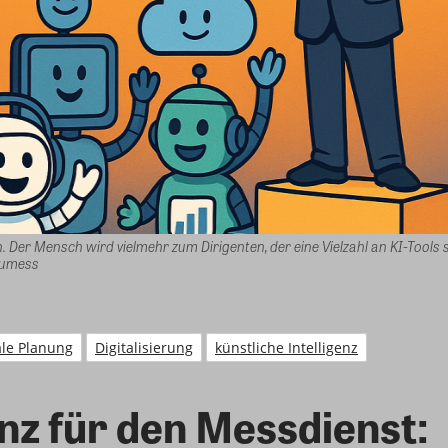
 Der Mensch wird vielmehr zum Dirigenten, der eine Vielzahl an KI-Tools
eumess
ale Planung
Digitalisierung
künstliche Intelligenz
enz für den Messdienst: