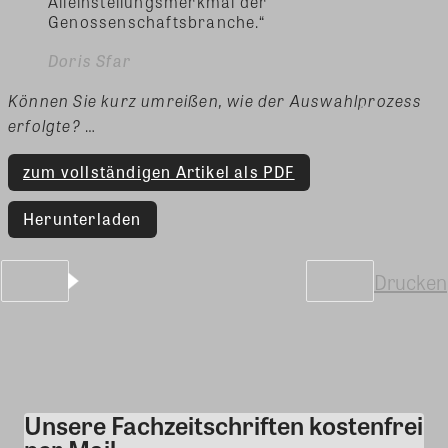
Alleinstellungsmerkmal der
Genossenschaftsbranche.“
Doris Sfar
Können Sie kurz umreißen, wie der Auswahlprozess
erfolgte?
…
zum vollständigen Artikel als PDF
Herunterladen
Drucken
Unsere Fachzeitschriften kostenfrei
Kommentar